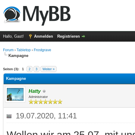
Hallo, Gast!
Anmelden
Registrieren
Forum
›
Tabletop
›
Frostgrave
Kampagne
 im Durchschnitt
Seiten (3):
1
2
3
Weiter »
Kampagne
Hatty
Administrator
19.07.2020, 11:41
Wollen wir am 25.07. mit u