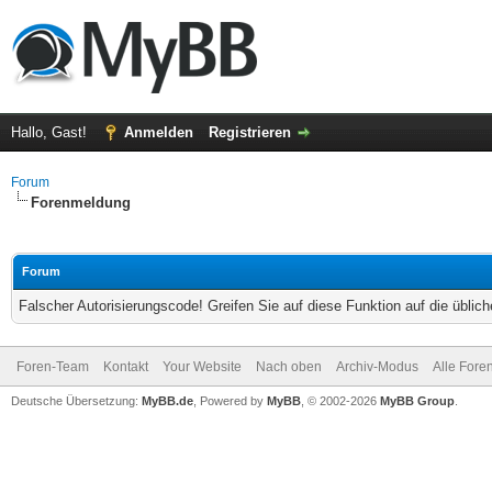
Hallo, Gast!
Anmelden
Registrieren
Forum
Forenmeldung
Forum
Falscher Autorisierungscode! Greifen Sie auf diese Funktion auf die übli
Foren-Team
Kontakt
Your Website
Nach oben
Archiv-Modus
Alle Fore
Deutsche Übersetzung:
MyBB.de
, Powered by
MyBB
, © 2002-2026
MyBB Group
.