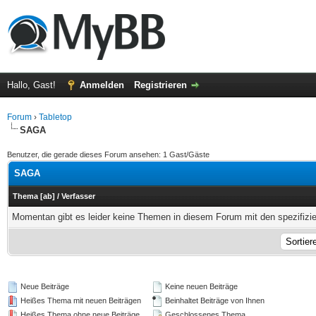
Hallo, Gast!
Anmelden
Registrieren
Forum
›
Tabletop
SAGA
Benutzer, die gerade dieses Forum ansehen: 1 Gast/Gäste
SAGA
Thema
[
ab
]
/
Verfasser
Momentan gibt es leider keine Themen in diesem Forum mit den spezifizi
Neue Beiträge
Keine neuen Beiträge
Heißes Thema mit neuen Beiträgen
Beinhaltet Beiträge von Ihnen
Heißes Thema ohne neue Beiträge
Geschlossenes Thema