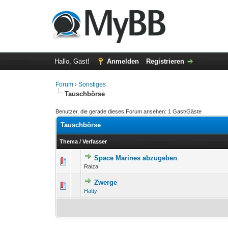
Hallo, Gast!
Anmelden
Registrieren
Forum
›
Sonstiges
Tauschbörse
Benutzer, die gerade dieses Forum ansehen: 1 Gast/Gäste
Tauschbörse
Thema
/
Verfasser
Space Marines abzugeben
0 Bewertung(en) - 0 von
1
Raiza
Zwerge
0 Bewertung(en) - 0 von
1
Hatty