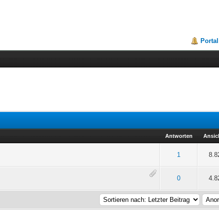
Portal
Antworten
Ansic
 5 durchschnittlich
2
3
4
5
1
8.8
 5 durchschnittlich
2
3
4
5
0
4.8