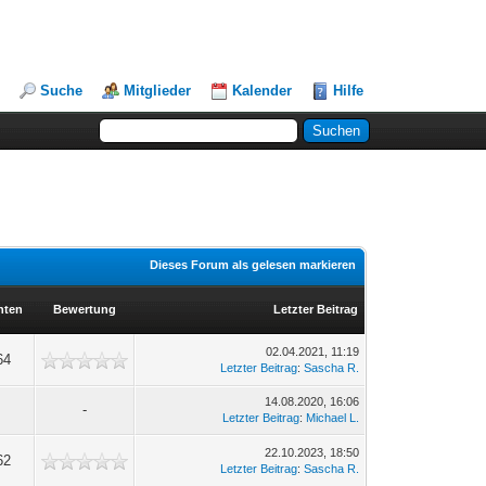
Suche
Mitglieder
Kalender
Hilfe
Dieses Forum als gelesen markieren
hten
Bewertung
Letzter Beitrag
02.04.2021, 11:19
64
Letzter Beitrag
:
Sascha R.
14.08.2020, 16:06
-
Letzter Beitrag
:
Michael L.
22.10.2023, 18:50
62
Letzter Beitrag
:
Sascha R.