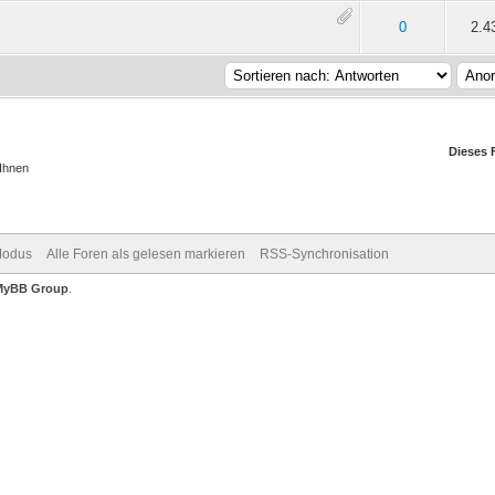
 5 durchschnittlich
2
3
4
5
0
2.4
Dieses 
 Ihnen
Modus
Alle Foren als gelesen markieren
RSS-Synchronisation
MyBB Group
.