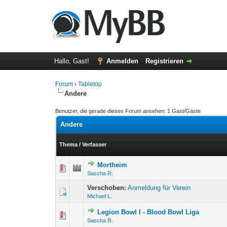
Hallo, Gast!
Anmelden
Registrieren
Forum
›
Tabletop
Andere
Benutzer, die gerade dieses Forum ansehen: 1 Gast/Gäste
Andere
Thema
/
Verfasser
Mortheim
0 Bewertung(en) - 0 von
1
Sascha R.
Verschoben:
Anmeldung für Verein
Michael L.
Legion Bowl I - Blood Bowl Liga
0 Bewertung(en) - 0 von
1
Sascha R.