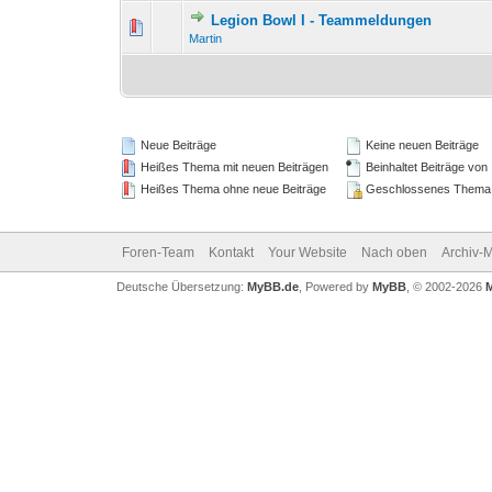
Legion Bowl I - Teammeldungen
0 Bewertung(en) - 0 von
1
Martin
Neue Beiträge
Keine neuen Beiträge
Heißes Thema mit neuen Beiträgen
Beinhaltet Beiträge von
Heißes Thema ohne neue Beiträge
Geschlossenes Thema
Foren-Team
Kontakt
Your Website
Nach oben
Archiv-
Deutsche Übersetzung:
MyBB.de
, Powered by
MyBB
, © 2002-2026