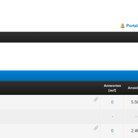
Portal
Antworten
Ansic
[
auf
]
 5 durchschnittlich
2
3
4
5
0
5.5
-
-
 5 durchschnittlich
2
3
4
5
0
2.4