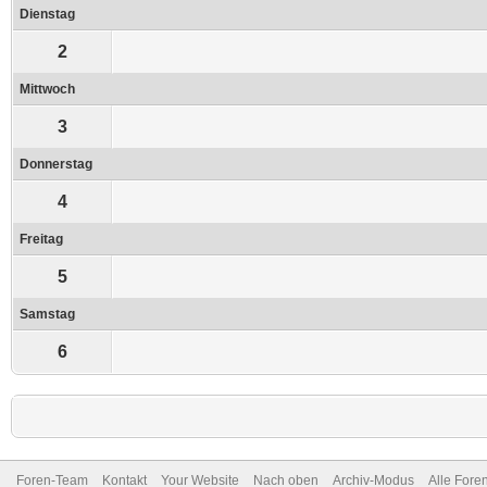
Dienstag
2
Mittwoch
3
Donnerstag
4
Freitag
5
Samstag
6
Foren-Team
Kontakt
Your Website
Nach oben
Archiv-Modus
Alle Fore