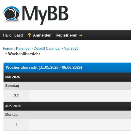
Hallo, Gast!
Anmelden
Registrieren
Forum
›
Kalender
›
Default Calendar
›
Mai 2026
Wochenübersicht
Wochenübersicht (31.05.2026 - 06.06.2026)
Mai 2026
Sonntag
31
Juni 2026
Montag
1