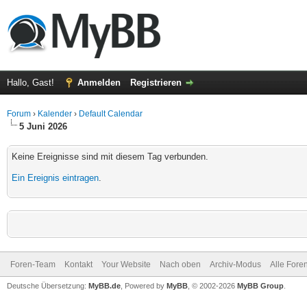
Hallo, Gast!
Anmelden
Registrieren
Forum
›
Kalender
›
Default Calendar
5 Juni 2026
Keine Ereignisse sind mit diesem Tag verbunden.
Ein Ereignis eintragen
.
Foren-Team
Kontakt
Your Website
Nach oben
Archiv-Modus
Alle Fore
Deutsche Übersetzung:
MyBB.de
, Powered by
MyBB
, © 2002-2026
MyBB Group
.