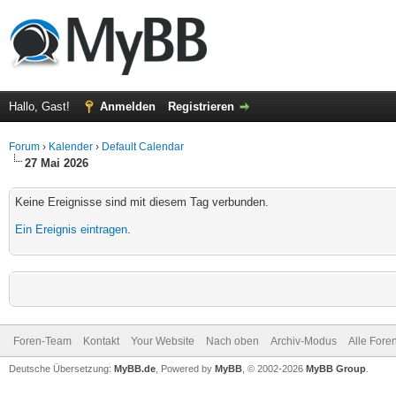
Hallo, Gast!
Anmelden
Registrieren
Forum
›
Kalender
›
Default Calendar
27 Mai 2026
Keine Ereignisse sind mit diesem Tag verbunden.
Ein Ereignis eintragen
.
Foren-Team
Kontakt
Your Website
Nach oben
Archiv-Modus
Alle Fore
Deutsche Übersetzung:
MyBB.de
, Powered by
MyBB
, © 2002-2026
MyBB Group
.