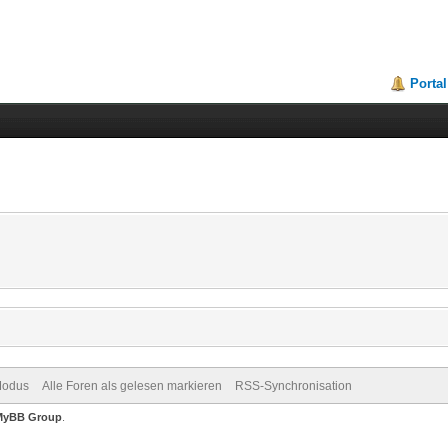
Portal
Modus
Alle Foren als gelesen markieren
RSS-Synchronisation
MyBB Group
.