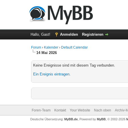
Hallo, Gast!
Anmelden
Registrieren
Forum
›
Kalender
›
Default Calendar
14 Mai 2026
Keine Ereignisse sind mit diesem Tag verbunden.
Ein Ereignis eintragen
.
Foren-Team
Kontakt
Your Website
Nach oben
Archiv-
Deutsche Übersetzung:
MyBB.de
, Powered by
MyBB
, © 2002-2026